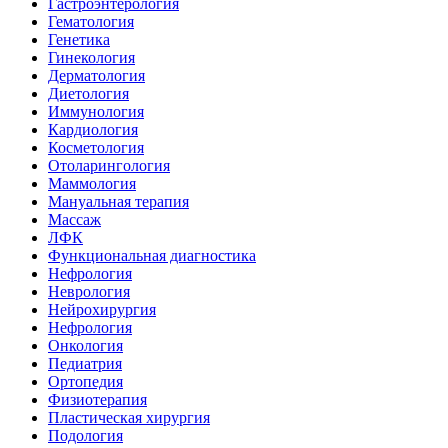
Гастроэнтерология
Гематология
Генетика
Гинекология
Дерматология
Диетология
Иммунология
Кардиология
Косметология
Отоларингология
Маммология
Мануальная терапия
Массаж
ЛФК
Функциональная диагностика
Нефрология
Неврология
Нейрохирургия
Нефрология
Онкология
Педиатрия
Ортопедия
Физиотерапия
Пластическая хирургия
Подология