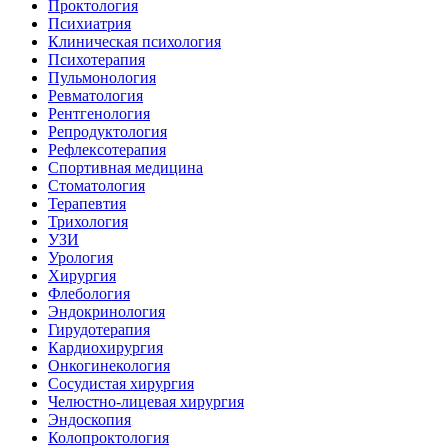
Проктология
Психиатрия
Клиническая психология
Психотерапия
Пульмонология
Ревматология
Рентгенология
Репродуктология
Рефлексотерапия
Спортивная медицина
Стоматология
Терапевтия
Трихология
УЗИ
Урология
Хирургия
Флебология
Эндокринология
Гирудотерапия
Кардиохирургия
Онкогинекология
Сосудистая хирургия
Челюстно-лицевая хирургия
Эндоскопия
Колопроктология