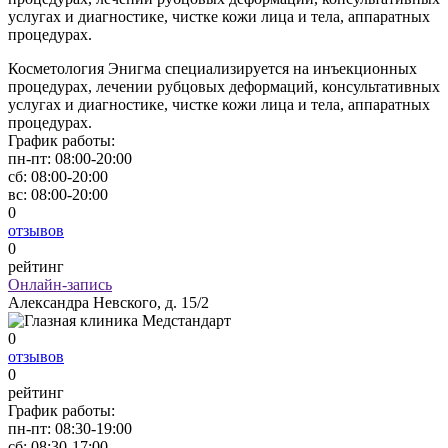
услугах и диагностике, чистке кожи лица и тела, аппаратных
процедурах.
Косметология Энигма специализируется на инъекционных
процедурах, лечении рубцовых деформаций, консультативных
услугах и диагностике, чистке кожи лица и тела, аппаратных
процедурах.
График работы:
пн-пт:
08:00-20:00
сб:
08:00-20:00
вс:
08:00-20:00
0
отзывов
0
рейтинг
Онлайн-запись
Александра Невского, д. 15/2
0
отзывов
0
рейтинг
График работы:
пн-пт:
08:30-19:00
сб:
08:30-17:00