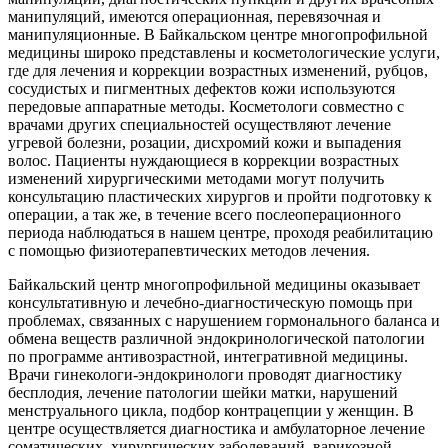
манипуляций, имеются операционная, перевязочная и
манипуляционные. В Байкальском центре многопрофильной
медицины широко представлены и косметологические услуги,
где для лечения и коррекции возрастных изменений, рубцов,
сосудистых и пигментных дефектов кожи используются
передовые аппаратные методы. Косметологи совместно с
врачами других специальностей осуществляют лечение
угревой болезни, розации, дисхромий кожи и выпадения
волос. Пациенты нуждающиеся в коррекции возрастных
изменений хирургическими методами могут получить
консультацию пластических хирургов и пройти подготовку к
операции, а так же, в течение всего послеоперационного
периода наблюдаться в нашем центре, проходя реабилитацию
с помощью физиотерапевтических методов лечения.​
Байкальский центр многопрофильной медицины оказывает
консультативную и лечебно-диагностическую помощь при
проблемах, связанных с нарушением гормонального баланса и
обмена веществ различной эндокринологической патологии
по программе антивозрастной, интегративной медицины.
Врачи гинекологи-эндокринологи проводят диагностику
бесплодия, лечение патологии шейки матки, нарушений
менструального цикла, подбор контрацепции у женщин. В
центре осуществляется диагностика и амбулаторное лечение
соматических, хирургических заболеваний, варикозной