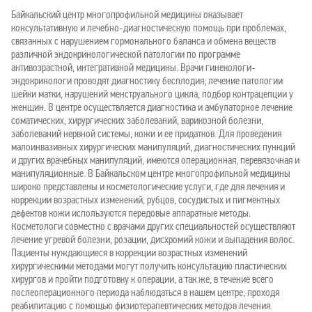
Байкальский центр многопрофильной медицины оказывает
консультативную и лечебно-диагностическую помощь при проблемах,
связанных с нарушением гормонального баланса и обмена веществ
различной эндокринологической патологии по программе
антивозрастной, интегративной медицины. Врачи гинекологи-
эндокринологи проводят диагностику бесплодия, лечение патологии
шейки матки, нарушений менструального цикла, подбор контрацепции у
женщин. В центре осуществляется диагностика и амбулаторное лечение
соматических, хирургических заболеваний, варикозной болезни,
заболеваний нервной системы, кожи и ее придатков. Для проведения
малоинвазивных хирургических манипуляций, диагностических пункций
и других врачебных манипуляций, имеются операционная, перевязочная и
манипуляционные. В Байкальском центре многопрофильной медицины
широко представлены и косметологические услуги, где для лечения и
коррекции возрастных изменений, рубцов, сосудистых и пигментных
дефектов кожи используются передовые аппаратные методы.
Косметологи совместно с врачами других специальностей осуществляют
лечение угревой болезни, розации, дисхромий кожи и выпадения волос.
Пациенты нуждающиеся в коррекции возрастных изменений
хирургическими методами могут получить консультацию пластических
хирургов и пройти подготовку к операции, а так же, в течение всего
послеоперационного периода наблюдаться в нашем центре, проходя
реабилитацию с помощью физиотерапевтических методов лечения.​