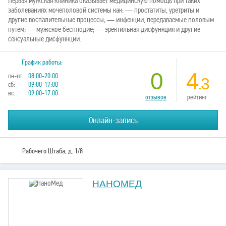
Первая мужская клиника оказывает медицинскую помощь при таких
заболеваниях мочеполовой системы как: — простатиты, уретриты и
другие воспалительные процессы; — инфекции, передаваемые половым
путем; — мужское бесплодие; — эректильная дисфункция и другие
сексуальные дисфункции.
График работы:
0
4
пн-пт:
08:00-20:00
.3
сб:
09:00-17:00
вс:
09:00-17:00
отзывов
рейтинг
Онлайн-запись
Рабочего Штаба, д. 1/8
НАНОМЕД