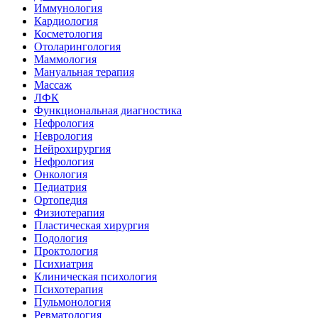
Иммунология
Кардиология
Косметология
Отоларингология
Маммология
Мануальная терапия
Массаж
ЛФК
Функциональная диагностика
Нефрология
Неврология
Нейрохирургия
Нефрология
Онкология
Педиатрия
Ортопедия
Физиотерапия
Пластическая хирургия
Подология
Проктология
Психиатрия
Клиническая психология
Психотерапия
Пульмонология
Ревматология