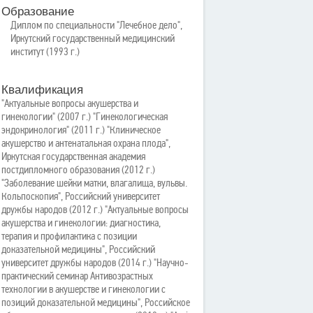
Образование
Диплом по специальности "Лечебное дело",
Иркутский государственный медицинский
институт (1993 г.)
Квалификация
"Актуальные вопросы акушерства и
гинекологии" (2007 г.) "Гинекологическая
эндокринология" (2011 г.) "Клиническое
акушерство и антенатальная охрана плода",
Иркутская государственная академия
постдипломного образования (2012 г.)
"Заболевание шейки матки, влагалища, вульвы.
Кольпоскопия", Российский университет
дружбы народов (2012 г.) "Актуальные вопросы
акушерства и гинекологии: диагностика,
терапия и профилактика с позиции
доказательной медицины", Российский
университет дружбы народов (2014 г.) "Научно-
практический семинар Антивозрастных
технологии в акушерстве и гинекологии с
позиций доказательной медицины", Российское