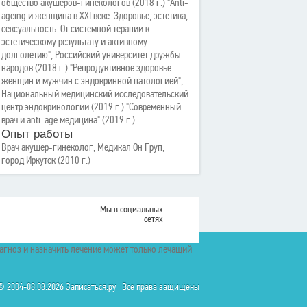
общество акушеров-гинекологов (2018 г.) "Anti-
ageing и женщина в XXI веке. Здоровье, эстетика,
сексуальность. От системной терапии к
эстетическому результату и активному
долголетию", Российский университет дружбы
народов (2018 г.) "Репродуктивное здоровье
женщин и мужчин с эндокринной патологией",
Национальный медицинский исследовательский
центр эндокринологии (2019 г.) "Современный
врач и anti-age медицина" (2019 г.)
Опыт работы
Врач акушер-гинеколог, Медикал Он Груп,
город Иркутск (2010 г.)
Мы в социальных
сетях
иагноз и назначить лечение может только лечащий
© 2004-08.08.2026 Записаться.ру | Все права защищены