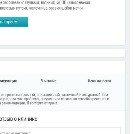
 заболевания (вульвит, вагинит), ЗППП (заболевания,
половым путем), молочница, эрозия шейки матки.
 на прием
лификация
Внимание
Цена-качество
тор профессиональный, внимательный, тактичный и аккуратный. Она
ко увидела мою проблему, предложила несколько способов решения и
а рекомендации. Я восторге от врача!
отзыв о клинике