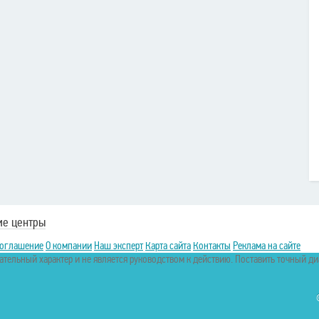
ие центры
соглашение
О компании
Наш эксперт
Карта сайта
Контакты
Реклама на сайте
тельный характер и не является руководством к действию. Поставить точный д