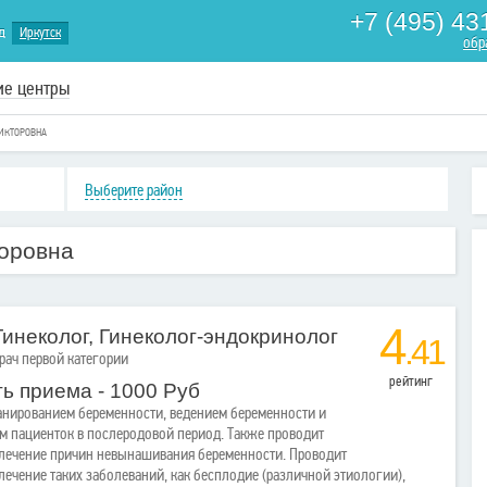
+7 (495) 43
д
Иркутск
обр
ие центры
ИКТОРОВНА
Выберите район
оровна
4
Гинеколог, Гинеколог-эндокринолог
.41
Врач первой категории
рейтинг
ь приема - 1000 Руб
анированием беременности, ведением беременности и
ем пациенток в послеродовой период. Также проводит
 лечение причин невынашивания беременности. Проводит
лечение таких заболеваний, как бесплодие (различной этиологии),