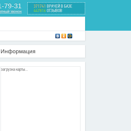
1-79-31
371741
ВРАЧЕЙ В БАЗЕ
447816
ОТЗЫВОВ
атный звонок
Информация
загрузка карты...