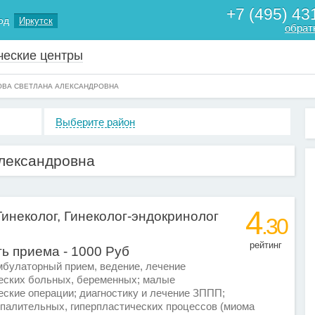
+7 (495) 43
од
Иркутск
обрат
ческие центры
ОВА СВЕТЛАНА АЛЕКСАНДРОВНА
Выберите район
лександровна
4
Гинеколог, Гинеколог-эндокринолог
.30
рейтинг
ь приема - 1000 Руб
мбулаторный прием, ведение, лечение
ческих больных, беременных; малые
еские операции; диагностику и лечение ЗППП;
палительных, гиперпластических процессов (миома