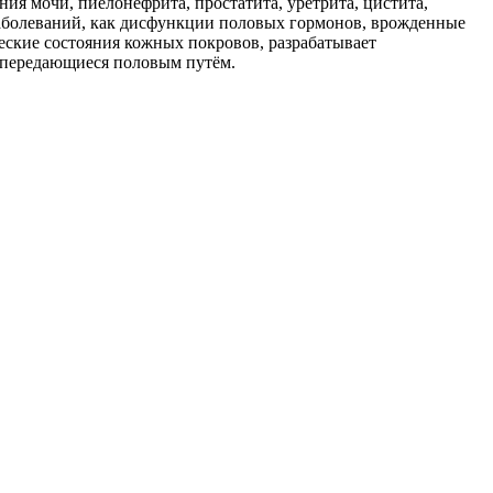
ия мочи, пиелонефрита, простатита, уретрита, цистита,
 заболеваний, как дисфункции половых гормонов, врожденные
еские состояния кожных покровов, разрабатывает
 передающиеся половым путём.