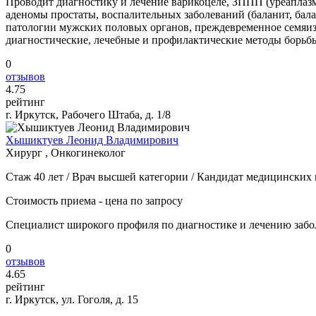
Проводит диагностику и лечение варикоцеле, ЗППП (уреаплазмо
аденомы простаты, воспалительных заболеваний (баланит, бал
патологии мужских половых органов, преждевременное семяизв
диагностические, лечебные и профилактические методы борьб
0
отзывов
4
.75
рейтинг
г. Иркутск, Рабочего Штаба, д. 1/8
Хышиктуев Леонид Владимирович
Хирург , Онкогинеколог
Стаж 40 лет / Врач высшей категории / Кандидат медицинских 
Стоимость приема - цена по запросу
Специалист широкого профиля по диагностике и лечению забо
0
отзывов
4
.65
рейтинг
г. Иркутск, ул. Гоголя, д. 15