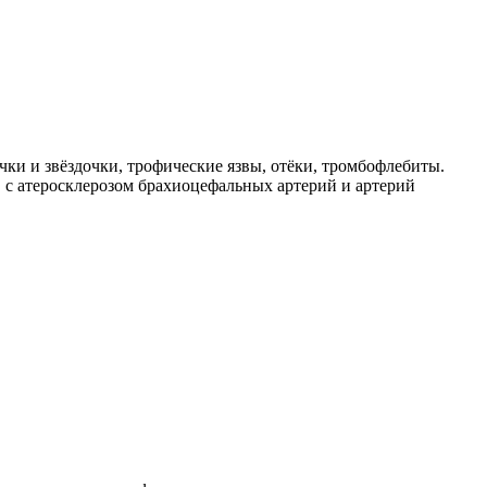
чки и звёздочки, трофические язвы, отёки, тромбофлебиты.
в с атеросклерозом брахиоцефальных артерий и артерий