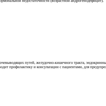
ормональной недостаточности (возрастной андрогенодефицит).
мочевыводящих путей, желудочно-кишечного тракта, эндокринны
одит профилактику и консультации с пациентами, для предупре