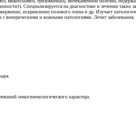
з, микоплазмоз, трихомониаз), мочекаменной болезни, недержан
анопостит). Специализируется на диагностике и лечении таких
ержение, искривление полового члена и др. Изучает патологич
ы с венерическими и кожными патологиями. Лечит заболевания,
наук
леваний онкогинекологического характера.