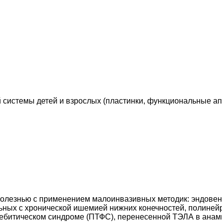
 системы детей и взрослых (пластинки, функциональные ап
болезнью с применением малоинвазивных методик: эндовено
ных с хронической ишемией нижних конечностей, полинейр
лебитическом синдроме (ПТФС), перенесенной ТЭЛА в анам