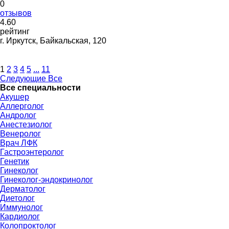
0
отзывов
4
.60
рейтинг
г. Иркутск, Байкальская, 120
1
2
3
4
5
...
11
Следующие
Все
Все специальности
Акушер
Аллерголог
Андролог
Анестезиолог
Венеролог
Врач ЛФК
Гастроэнтеролог
Генетик
Гинеколог
Гинеколог-эндокринолог
Дерматолог
Диетолог
Иммунолог
Кардиолог
Колопроктолог