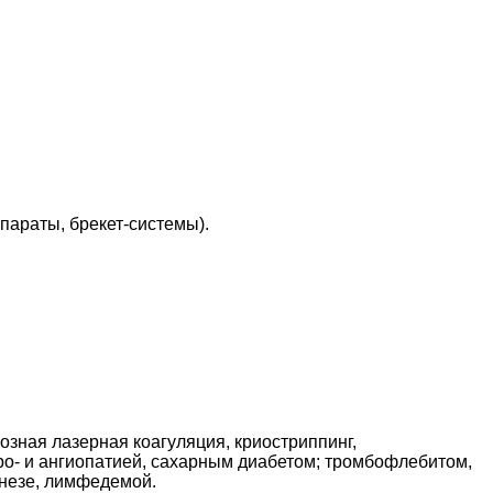
параты, брекет-системы).
зная лазерная коагуляция, криостриппинг,
о- и ангиопатией, сахарным диабетом; тромбофлебитом,
незе, лимфедемой.