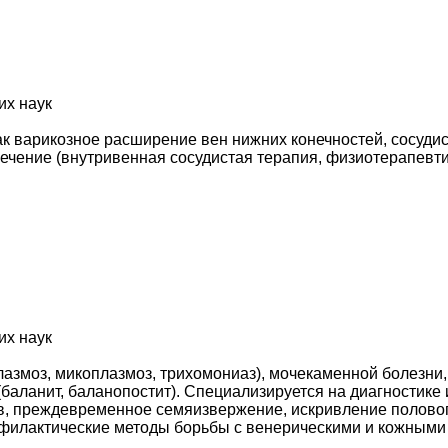
их наук
к варикозное расширение вен нижних конечностей, сосудист
ечение (внутривенная сосудистая терапия, физиотерапевти
их наук
азмоз, микоплазмоз, трихомониаз), мочекаменной болезни,
баланит, баланопостит). Специализируется на диагностике 
, преждевременное семяизвержение, искривление полового
рофилактические методы борьбы с венерическими и кожным