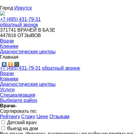
Город
Иркутск
+7 (495) 431-79-31
обратный звонок
371741
ВРАЧЕЙ В БАЗЕ
447816
ОТЗЫВОВ
Врачи
Клиники
Диагностические центры
Главная
+7 (495) 431-79-31
обратный звонок
Врачи
Клиники
Диагностические центры
Услуги
Специализация
Выберите район
Врачи-
Сортировать по:
Рейтингу
Стажу
Цене
Отзывам
Детский врач
Выезд на дом
Все врачи- Иркутска, распределены по районам приёма п